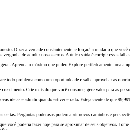
 honesto. Dizer a verdade constantemente te forçará a mudar o que você 
 vergonha de admitir nossos erros. A única saída é corrigir essas falhas
eral. Aprenda o máximo que puder. Explore perifericamente uma am
are todo problema como uma oportunidade e saiba aproveitar as oport
e crescimento. Crie mais do que você consome, gere valor para as pesso
ovas ideias e admitir quando estiver errado. Esteja ciente de que 99,
s certas. Perguntas poderosas podem abrir novos caminhos e perspecti
 que você poderia fazer hoje para se aproximar de seus objetivos. Tom
isões.