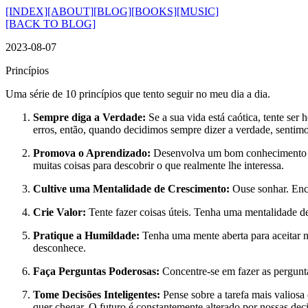
[INDEX]
[ABOUT]
[BLOG]
[BOOKS]
[MUSIC]
[BACK TO BLOG]
2023-08-07
Princípios
Uma série de 10 princípios que tento seguir no meu dia a dia.
Sempre diga a Verdade:
Se a sua vida está caótica, tente ser
erros, então, quando decidimos sempre dizer a verdade, sentimos
Promova o Aprendizado:
Desenvolva um bom conhecimento g
muitas coisas para descobrir o que realmente lhe interessa.
Cultive uma Mentalidade de Crescimento:
Ouse sonhar. Enc
Crie Valor:
Tente fazer coisas úteis. Tenha uma mentalidade d
Pratique a Humildade:
Tenha uma mente aberta para aceitar n
desconhece.
Faça Perguntas Poderosas:
Concentre-se em fazer as pergunta
Tome Decisões Inteligentes:
Pense sobre a tarefa mais valiosa
quer chegar. O futuro é constantemente alterado por nossas dec